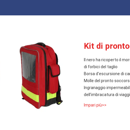
Kit di pront
Il nero ha ricoperto il 
di forbici del taglio
Borsa d'escursione di ca
Molle del pronto soccor
Ingranaggio impermeabile 
dell'imbracatura di viaggi
Impari più>>