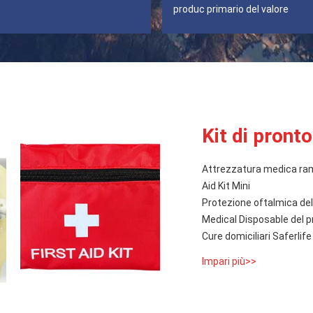
produc primario del valore
Kit di pront
Attrezzatura medica ram
Aid Kit Mini
Protezione oftalmica dell
Medical Disposable del p
Cure domiciliari Saferlif
Impari più>>