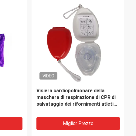
VIDEO
ico
Radar-risponditore medico Kit
 600D Kit
Rescue Survival Backpack della
o
borsa di gru a benna del pronto
soccorso di emergenza
Miglior Prezzo