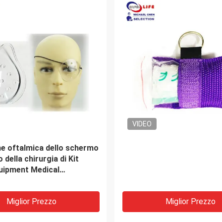
i primo soccorso portatile
Kit di primo soccorso tatt
n accessori
impermeabile da 8*6 pollici
medico in nylon Kit di prim
soccorso sul campo
Miglior Prezzo
Miglior Prezzo