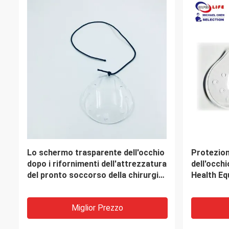
Acqua resistente 420D Nylon Sport
Scatola d
First Aid Kit Bag Kit di
a muro co
sopravvivenza all'aperto con
accessori
Miglior Prezzo