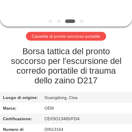
CONTROLLO
DELLA
QUALITÀ
Cassetta di pronto soccorso portatile
CONTATTACI
Borsa tattica del pronto
soccorso per l'escursione del
NOTIZIE
corredo portatile di trauma
dello zaino D217
CASI
Luogo di origine:
Guangdong, Cina
CHIEDI UN
Marca:
OEM
PREVENTIVO
Certificazione:
CE/ISO13485/FDA
Numero di
DIN13164