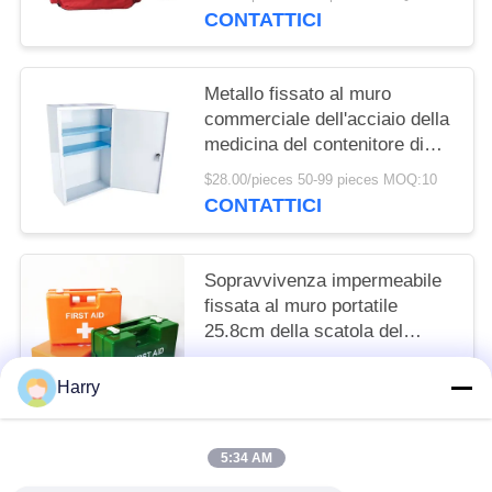
CONTATTICI
Metallo fissato al muro
commerciale dell'acciaio della
medicina del contenitore di
contenitore del Governo del
$28.00/pieces 50-99 pieces MOQ:10
pronto soccorso della casa
CONTATTICI
Sopravvivenza impermeabile
fissata al muro portatile
25.8cm della scatola del
pronto soccorso dell'ABS e
$7.80/pieces 100-999 pieces MOQ:10
della persona del corredo 10
Harry
CONTATTICI
5:34 AM
Categorie popolari
Tutti