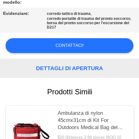
MAPPA
modello:
DEL
Evidenziare:
,
corredo tattico di trauma
,
corredo portatile di trauma del pronto soccorso
SITO
borsa del pronto soccorso per l'escursione del
D217
POLITICA
CONTATTACI!
SULLA
PRIVACY
DETTAGLI DI APERTURA
Prodotti Simili
Ambulanza di nylon
45cmx31cm di Kit For
Outdoors Medical Bag del
pronto soccorso del portatile
$20.00/pieces 2-99 pieces MOQ:10