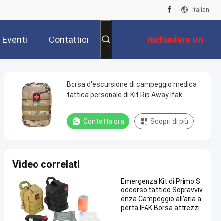
Italian
Eventi
Contattici
Richiedere Un
Preventivo
Borsa d'escursione di campeggio medica
tattica personale di Kit Rip Away Ifak
Pouch Molle del pronto soccorso
Contatta ora
Scopri di più
Video correlati
Emergenza Kit di Primo S
occorso tattico Sopravviv
enza Campeggio all'aria a
perta IFAK Borsa attrezzi