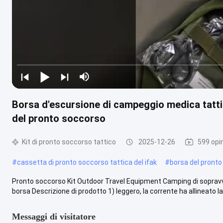
Borsa d'escursione di campeggio medica tatti
del pronto soccorso
Kit di pronto soccorso tattico
2025-12-26
599 opin
#
cassetta di pronto soccorso tattica del ifak
#
borsa del pronto
Pronto soccorso Kit Outdoor Travel Equipment Camping di sopravv
borsa Descrizione di prodotto 1) leggero, la corrente ha allineato la 
Messaggi di visitatore