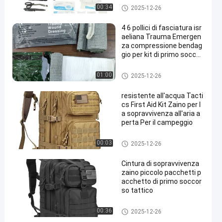
Kit di pronto soccorso tattico
00:34
2025-12-26
4 6 pollici di fasciatura isr
aeliana Trauma Emergen
za compressione bendag
gio per kit di primo soccor
so tattico
Kit di pronto soccorso tattico
01:00
2025-12-26
resistente all'acqua Tacti
cs First Aid Kit Zaino per l
a sopravvivenza all'aria a
perta Per il campeggio
Kit di pronto soccorso tattico
00:03
2025-12-26
Cintura di sopravvivenza
zaino piccolo pacchetti p
acchetto di primo soccor
so tattico
Kit di pronto soccorso tattico
00:36
2025-12-26