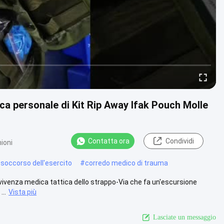
ca personale di Kit Rip Away Ifak Pouch Molle
Contatta ora
Condividi
ioni
 soccorso dell'esercito
#
corredo medico di trauma
ivenza medica tattica dello strappo-Via che fa un'escursione
...
Vista più
Lasciate un messaggio