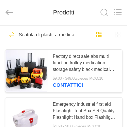
-
2026
Saferlife
Prodotti
Products
Co.,
Ltd..
All
Rights
CASA.
138
Reserved.
Scatola di plastica medica
Kit di pronto
PRODOTTI
soccorso da viaggio
Factory direct sale abs multi
function trolley medication
SU
storage safety black medical
DI
tools plastic box
$9.00 - $49.00/pieces MOQ:10
NOI
CONTATTICI
77
Cassetta di pronto
VISITA
Emergency industrial first aid
ALLA
Flashlight Tool Box Set Quality
soccorso portatile
Flashlight Hand box Flashlight
FABBRICA
Tool box case
$4.50 - $8.00/pieces MOQ:10