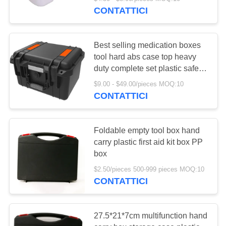
CONTATTICI
CONTROLLO
DELLA
45
Best selling medication boxes
QUALITÀ
tool hard abs case top heavy
Kit di pronto
duty complete set plastic safety
box
soccorso tattico
CONTATTACI
$9.00 - $49.00/pieces MOQ:10
CONTATTICI
NOTIZIE
Foldable empty tool box hand
carry plastic first aid kit box PP
CASI
133
box
Scatola
$2.50/pieces 500-999 pieces MOQ:10
CHIEDI UN
CONTATTICI
dell'erogatore della
PREVENTIVO
pillola
27.5*21*7cm multifunction hand