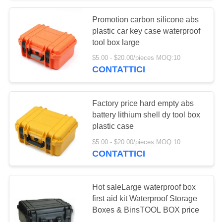
Promotion carbon silicone abs
135
plastic car key case waterproof
Fasciature mediche
tool box large
$5.00 - $20.00/pieces MOQ:10
del nastro
CONTATTICI
Factory price hard empty abs
battery lithium shell dy tool box
plastic case
9
$5.00 - $20.00/pieces MOQ:10
Cassetta di pronto
CONTATTICI
soccorso
Hot saleLarge waterproof box
dell'automobile
first aid kit Waterproof Storage
Boxes & BinsTOOL BOX price