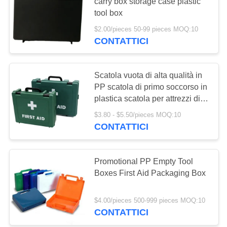
MAPPA
carry box storage case plastic
tool box
DEL
$2.00/pieces 50-99 pieces MOQ:10
SITO
181
CONTATTICI
Rifornimenti
POLITICA
dell'attrezzatura del
Scatola vuota di alta qualità in
SULLA
PP scatola di primo soccorso in
pronto soccorso
PRIVACY
plastica scatola per attrezzi di
stoccaggio scatola di plastica
$3.80 - $5.50/pieces MOQ:10
medica
CONTATTICI
235
Rifornimenti medici
Promotional PP Empty Tool
Boxes First Aid Packaging Box
di Homecare
$4.00/pieces 500-999 pieces MOQ:10
CONTATTICI