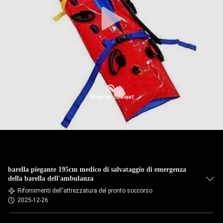
CONTROLLO
DELLA
QUALITÀ
CONTATTACI
NOTIZIE
CASI
barella piegante 195cm medico di salvataggio di emergenza
CHIEDI UN
della barella dell'ambulanza
PREVENTIVO
Rifornimenti dell'attrezzatura del pronto soccorso
2025-12-26