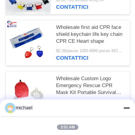
CONTATTICI
Wholesale first aid CPR face
shield keychain life key chain
CPR CE Heart shape
$0.39/pieces 1000-4999 pieces MOQ:10
CONTATTICI
Wholesale Custom Logo
Emergency Rescue CPR
Mask Kit Portable Survival
CPR Mask Kit
$2.99/pieces 200-999 pieces MOQ:10
michael
CONTATTICI
3:51 AM
Categorie popolari
Tutti