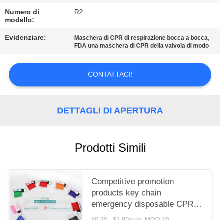
MAPPA
Numero di
R2
DEL
modello:
SITO
Evidenziare:
,
Maschera di CPR di respirazione bocca a bocca
FDA una maschera di CPR della valvola di modo
POLITICA
CONTATTACI!
SULLA
PRIVACY
DETTAGLI DI APERTURA
Prodotti Simili
Competitive promotion
products key chain
emergency disposable CPR
face shields
$0.30 - $1.80/sets MOQ:10