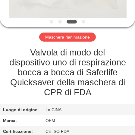
CONTROLLO
DELLA
QUALITÀ
Maschera rianimazione
CONTATTACI
Valvola di modo del
dispositivo uno di respirazione
NOTIZIE
bocca a bocca di Saferlife
Quicksaver della maschera di
CASI
CPR di FDA
CHIEDI UN
Luogo di origine:
La CINA
PREVENTIVO
Marca:
OEM
Certificazione:
CE ISO FDA