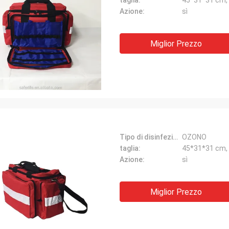
taglia:
45*31*31 cm,
Azione:
sì
Miglior Prezzo
Tipo di disinfezione:
OZONO
taglia:
45*31*31 cm,
Azione:
sì
Miglior Prezzo