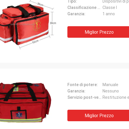
Tipo:
Dispositivi di
Classificazione degli strumenti:
Classe I
Garanzia:
1 anno
Miglior Prezzo
Fonte di potere:
Manuale
Garanzia:
Nessuno
Servizio post-vendita:
Restituzione 
Miglior Prezzo