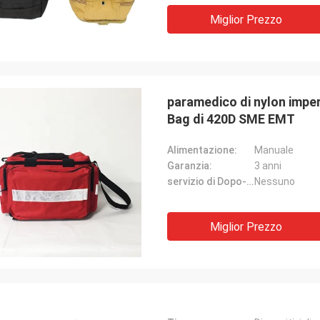
Miglior Prezzo
paramedico di nylon impe
Bag di 420D SME EMT
Alimentazione:
Manuale
Garanzia:
3 anni
servizio di Dopo-vendita:
Nessuno
Miglior Prezzo