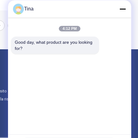
Tina
4:12 PM
Good day, what product are you looking 
for?
Prodotti
Kit di pronto soccorso da viaggio
Cassetta di pronto soccorso portatile
sito
Kit di pronto soccorso tattico
lla riservatezza
Tutte le categorie