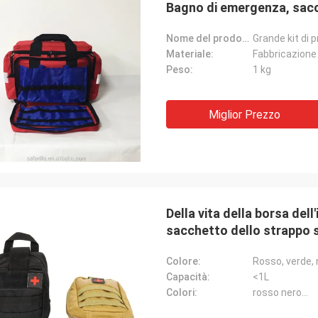
Bagno di emergenza, sacc
Nome del prodotto:
Grande kit di
Materiale:
Fabbricazione 
Peso:
1 kg
Miglior Prezzo
Della vita della borsa dell
sacchetto dello strappo 
soccorso via
Colore:
Rosso, verde, 
Capacità:
<1L
Colori:
rosso nero...