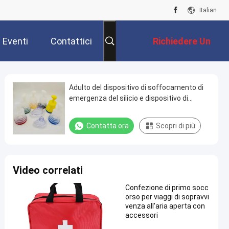
Italian
Eventi
Contattici
Richiedere Un
Preventivo
Adulto del dispositivo di soffocamento di
emergenza del silicio e dispositivo di
soffocamento non dilagante del pronto
soccorso del bambino
Contatta ora
Scopri di più
Video correlati
Confezione di primo socc
orso per viaggi di sopravvi
venza all'aria aperta con
accessori