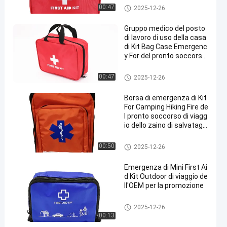
Kit di pronto soccorso da viag
00:47
2025-12-26
gio
Gruppo medico del posto
di lavoro di uso della casa
di Kit Bag Case Emergenc
y For del pronto soccorso
di viaggio 25cm
Kit di pronto soccorso da viag
00:47
2025-12-26
gio
Borsa di emergenza di Kit
For Camping Hiking Fire de
l pronto soccorso di viagg
io dello zaino di salvataggi
o di terremoto
Kit di pronto soccorso da viag
00:50
2025-12-26
gio
Emergenza di Mini First Ai
d Kit Outdoor di viaggio de
ll'OEM per la promozione
Kit di pronto soccorso da viag
2025-12-26
gio
00:13