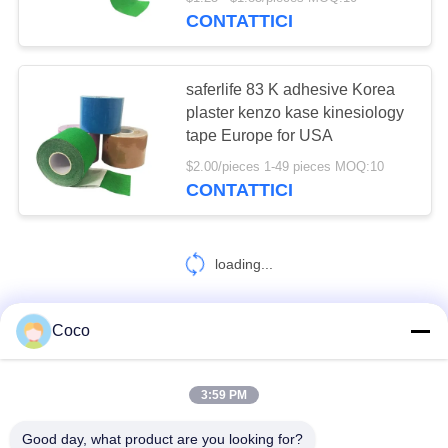
CONTATTICI
CONTROLLO
DELLA
saferlife 83 K adhesive Korea
QUALITÀ
plaster kenzo kase kinesiology
tape Europe for USA
CONTATTACI
$2.00/pieces 1-49 pieces MOQ:10
CONTATTICI
NOTIZIE
loading...
CASI
Coco
CONTATTACI!
CHIEDI UN
PREVENTIVO
3:59 PM
Categorie popolari
Tutti
Good day, what product are you looking for?