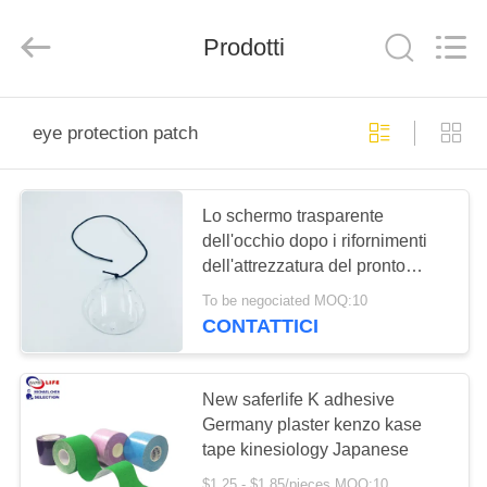
-
2026
Saferlife
Prodotti
Products
Co.,
Ltd..
All
Rights
CASA.
Reserved.
eye protection patch
PRODOTTI
Lo schermo trasparente
dell'occhio dopo i rifornimenti
SU
dell'attrezzatura del pronto
DI
soccorso della chirurgia ha
To be negociated MOQ:10
NOI
arieggiato la toppa di
CONTATTICI
protezione degli occhi della
copertura
VISITA
New saferlife K adhesive
ALLA
Germany plaster kenzo kase
tape kinesiology Japanese
FABBRICA
$1.25 - $1.85/pieces MOQ:10