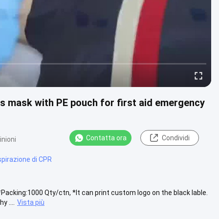
s mask with PE pouch for first aid emergency
Contatta ora
Condividi
inioni
spirazione di CPR
cking:1000 Qty/ctn, *It can print custom logo on the black lable.
 ....
Vista più