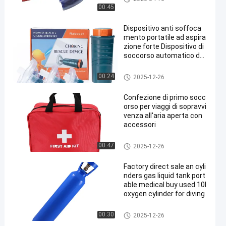
ica
00:45
Dispositivo anti soffoca
mento portatile ad aspira
zione forte Dispositivo di
soccorso automatico da
soffocamento per bambi
ni e adulti con 3 mascher
Rifornimenti di istruzione med
00:24
2025-12-26
e
ica
Confezione di primo socc
orso per viaggi di sopravvi
venza all'aria aperta con
accessori
Kit di pronto soccorso da viag
00:47
2025-12-26
gio
Factory direct sale an cyli
nders gas liquid tank port
able medical buy used 10l
oxygen cylinder for diving
Rifornimenti medici di Homec
00:30
2025-12-26
are