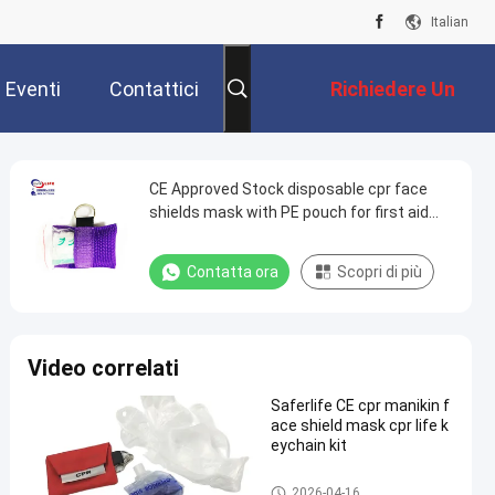
Italian
Eventi
Contattici
Richiedere Un
Preventivo
CE Approved Stock disposable cpr face
shields mask with PE pouch for first aid
emergency device product
Contatta ora
Scopri di più
Video correlati
Saferlife CE cpr manikin f
ace shield mask cpr life k
eychain kit
Rifornimenti di istruzione med
2026-04-16