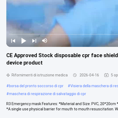
CE Approved Stock disposable cpr face shield
device product
Rifornimenti di istruzione medica
2026-04-16
5 op
#
borsa del pronto soccorso di cpr
#
Visiera della maschera di re
#
maschera di respirazione di salvataggio di cpr
R3 Emergency mask Features: *Material and Size: PVC, 20*20cm *Pa
*A single use physical barrier for mouth to mouth resuscitation. Why