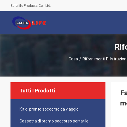
Saferlife Products Co., Ltd.
Rif
Casa
/
Rifornimenti Di Istruzio
Tutti I Prodotti
Fa
me
Kit di pronto soccorso da viaggio
Cassetta di pronto soccorso portatile