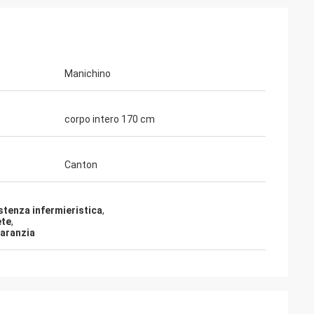
Manichino
corpo intero 170 cm
Canton
stenza infermieristica
,
ete
,
garanzia