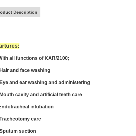
roduct Description
artures:
With all functions of KAR/2100;
 Hair and face washing
 Eye and ear washing and administering
 Mouth cavity and artificial teeth care
Endotracheal intubation
 Tracheotomy care
 Sputum suction