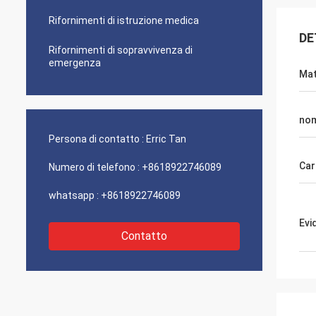
Rifornimenti di istruzione medica
DE
Rifornimenti di sopravvivenza di
emergenza
Mat
no
Persona di contatto :
Erric Tan
Car
Numero di telefono :
+8618922746089
whatsapp :
+8618922746089
Evi
Contatto