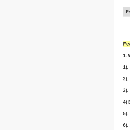
P
Fe
1. 
1).
2).
3).
4) 
5).
6).