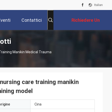
Italian
Eventi
Contattici
Richiedere Un
otti
Preventivo
Training Manikin Medical Trauma
nursing care training manikin
aining model
origine
Cina