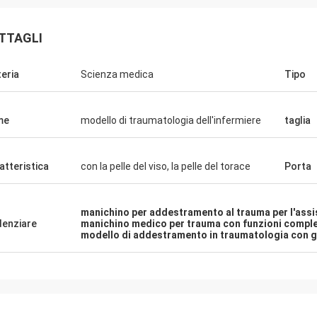
TTAGLI
eria
Scienza medica
Tipo
me
modello di traumatologia dell'infermiere
taglia
atteristica
con la pelle del viso, la pelle del torace
Porta
manichino per addestramento al trauma per l'assi
denziare
manichino medico per trauma con funzioni compl
modello di addestramento in traumatologia con 