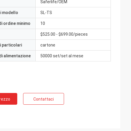
Saferlife/OEM
i modello
SL-TS
di ordine minimo
10
$525.00 - $699.00/pieces
 particolari
cartone
di alimentazione
50000 set/set al mese
Prezzo
Contattaci