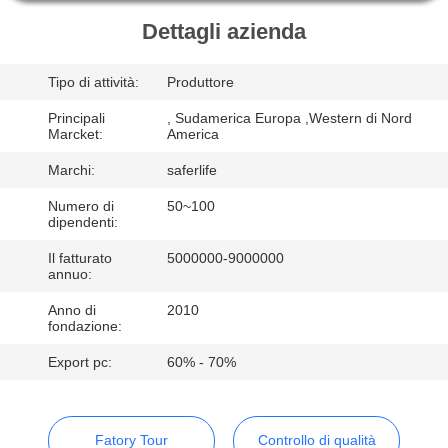
Dettagli azienda
CONTROLLO
DELLA
Tipo di attività:
Produttore
QUALITÀ
Principali
, Sudamerica Europa ,Western di Nord
Marcket:
America
CONTATTACI
Marchi:
saferlife
Numero di
50~100
dipendenti:
NOTIZIE
Il fatturato
5000000-9000000
annuo:
CASI
Anno di
2010
fondazione:
CHIEDI UN
Export pc:
60% - 70%
PREVENTIVO
Fatory Tour
Controllo di qualità