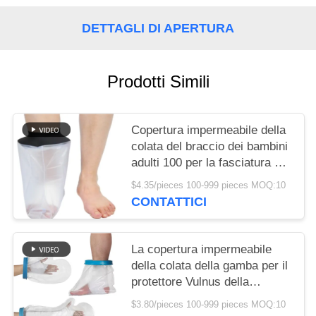
MAPPA
DEL
DETTAGLI DI APERTURA
SITO
Prodotti Simili
POLITICA
SULLA
Copertura impermeabile della
PRIVACY
colata del braccio dei bambini
adulti 100 per la fasciatura di
nuoto della gamba della
$4.35/pieces 100-999 pieces MOQ:10
doccia
CONTATTICI
La copertura impermeabile
della colata della gamba per il
protettore Vulnus della
fasciatura della manica della
$3.80/pieces 100-999 pieces MOQ:10
doccia scotta la ferita della