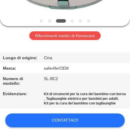
CONTROLLO
DELLA
QUALITÀ
Rifornimenti medici di Homecare
CONTATTACI
Luogo di origine:
Cina
NOTIZIE
Marca:
saferlife/OEM
Numero di
SL-BC2
modello:
CASI
Evidenziare:
Kit di strumenti per la cura del bambino con borsa
,
,
Tagliaunghie elettrico per bambini per adulti
CHIEDI UN
Kit per la cura del bambino con tagliaunghie
PREVENTIVO
CONTATTACI!