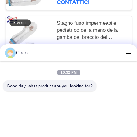
CONTATTICI
caviglia dell'ustione
Stagno fuso impermeabile
pediatrico della mano della
gamba del braccio del
bambino del protettore della
To be negociated MOQ:10
copertura del piede dello
Coco
CONTATTICI
stivale del bambino
10:32 PM
Categorie popolari
Tutti
Good day, what product are you looking for?
Kit Di Pronto Soccorso Da Viaggio
Cassetta Di Pronto Soccorso Portatile
Kit Di Pronto Soccorso Tattico
Scatola Dell'erogatore Della Pillola
Rifornimenti Dell'attrezzatura Del Pronto Soccorso
Rifornimenti Medici Di Homecare