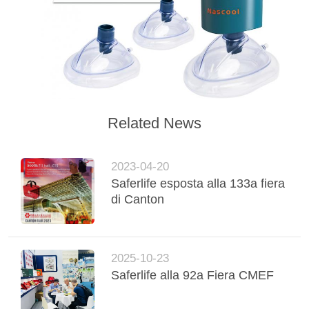
MAPPA
DEL
SITO
POLITICA
SULLA
Related News
PRIVACY
2023-04-20
Saferlife esposta alla 133a fiera
di Canton
2025-10-23
Saferlife alla 92a Fiera CMEF