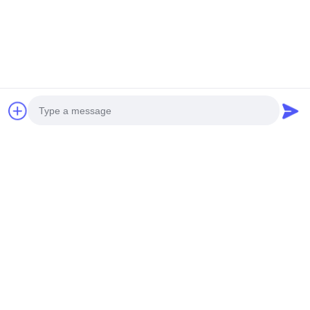
Photo
Video Call
Audio Call