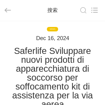
-
2026
Saferlife
搜索
Products
Co.,
Ltd..
All
Rights
CASA.
Reserved.
NEWS
Dec 16, 2024
PRODOTTI
Saferlife Sviluppare
SU
nuovi prodotti di
DI
apparecchiatura di
NOI
soccorso per
VISITA
soffocamento kit di
ALLA
assistenza per la via
FABBRICA
aerea